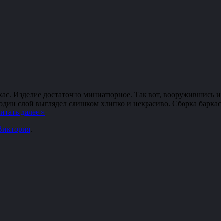
ркас. Изделие достаточно миниатюрное. Так вот, вооружившись 
один слой выглядел слишком хлипко и некрасиво. Сборка баркас
итать далее
»
Виктория
.