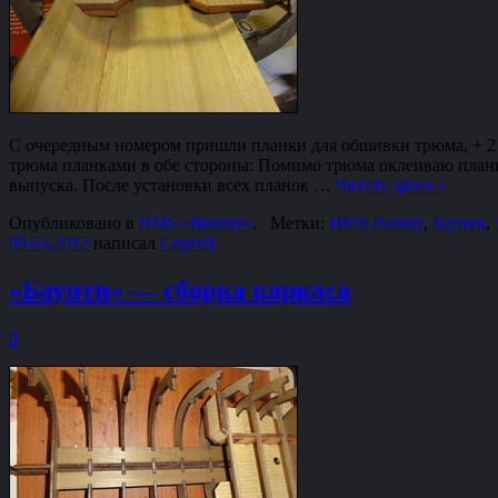
С очередным номером пришли планки для обшивки трюма, + 2 
трюма планками в обе стороны: Помимо трюма оклеиваю планка
выпуска. После установки всех планок …
Читать далее
»
Опубликовано в
HMS «Bounty»
.
Метки:
HMS Bounty
,
Баунти
,
09.03.2012
написал
Сергей
«Баунти» — сборка каркаса
0