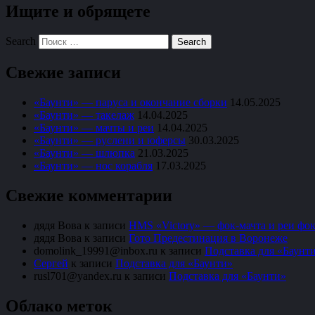
Ищите и обрящете
Search
Свежие записи
«Баунти» — паруса и окончание сборки
14.05.2025
«Баунти» — такелаж
14.04.2025
«Баунти» — мачты и реи
14.04.2025
«Баунти» — руслени и юферсы
30.03.2025
«Баунти» — шлюпка
21.03.2025
«Баунти» — нос корабля
17.03.2025
Свежие комментарии
дядя Вова
к записи
HMS «Victory» — фок-мачта и реи фок
дядя Вова
к записи
Гото Предестинация в Воронеже
domolink_19991@inbox.ru
к записи
Подставка для «Баунт
Сергей
к записи
Подставка для «Баунти»
rusl701@yandex.ru
к записи
Подставка для «Баунти»
Облако меток