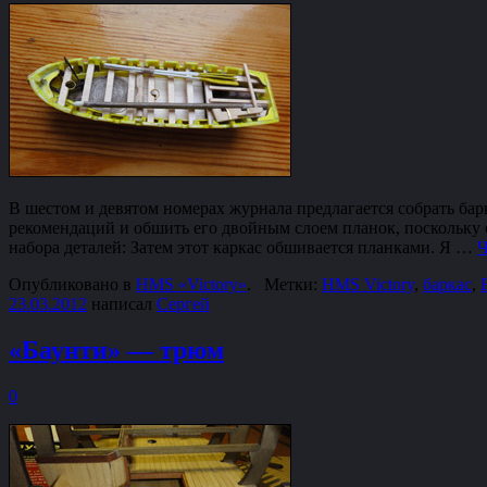
В шестом и девятом номерах журнала предлагается собрать ба
рекомендаций и обшить его двойным слоем планок, поскольку 
набора деталей: Затем этот каркас обшивается планками. Я …
Ч
Опубликовано в
HMS «Victory»
.
Метки:
HMS Victory
,
баркас
,
23.03.2012
написал
Сергей
«Баунти» — трюм
0