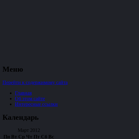
судомоделизм и стендовые модели
Меню
TopDesk
Перейти к содержимому сайта
Главная
Об этом сайте
Интересные ссылки
Календарь
Март 2012
Пн
Вт
Ср
Чт
Пт
Сб
Вс