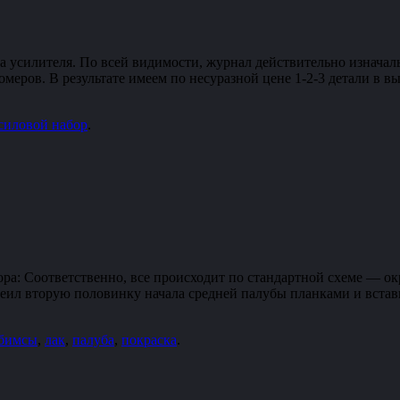
усилителя. По всей видимости, журнал действительно изначаль
меров. В результате имеем по несуразной цене 1-2-3 детали в в
силовой набор
.
а: Соответственно, все происходит по стандартной схеме — ок
еил вторую половинку начала средней палубы планками и встав
бимсы
,
лак
,
палуба
,
покраска
.