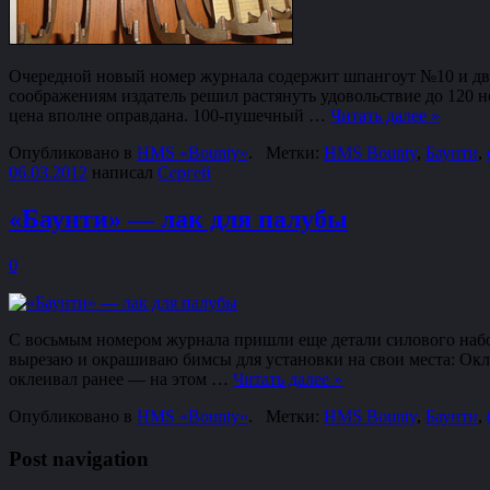
Очередной новый номер журнала содержит шпангоут №10 и два 
соображениям издатель решил растянуть удовольствие до 120 но
цена вполне оправдана. 100-пушечный …
Читать далее
»
Опубликовано в
HMS «Bounty»
.
Метки:
HMS Bounty
,
Баунти
,
06.03.2012
написал
Сергей
«Баунти» — лак для палубы
0
С восьмым номером журнала пришли еще детали силового набор
вырезаю и окрашиваю бимсы для установки на свои места: Окл
оклеивал ранее — на этом …
Читать далее
»
Опубликовано в
HMS «Bounty»
.
Метки:
HMS Bounty
,
Баунти
,
Post navigation