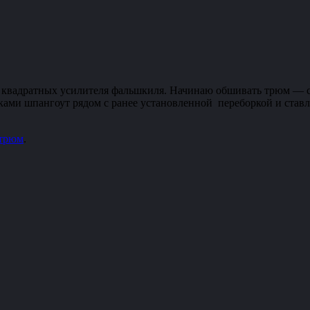
квадратных усилителя фальшкиля. Начинаю обшивать трюм — сна
ми шпангоут рядом с ранее установленной переборкой и ставлю
трюм
.