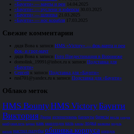
«Баунти» — мачты и реи
14.04.2025
«Баунти» — руслени и юферсы
30.03.2025
«Баунти» — шлюпка
21.03.2025
«Баунти» — нос корабля
17.03.2025
Свежие комментарии
дядя Вова
к записи
HMS «Victory» — фок-мачта и реи
фок- и грот-мачт
дядя Вова
к записи
Гото Предестинация в Воронеже
domolink_19991@inbox.ru
к записи
Подставка для
«Баунти»
Сергей
к записи
Подставка для «Баунти»
rusl701@yandex.ru
к записи
Подставка для «Баунти»
Облако меток
HMS Bounty
HMS Victory
Баунти
Виктория
бимсы
Двери
ахтерштевень
бархоуты
весла
гондек
лодка
каяк
киль
квартердек
камбузная печь
каркас
клюзы
малковка
модель
обшивка корпуса
настил палубы
опердек
нагели