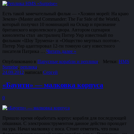
Есть такой замечательный фильм — «Хозяин морей: На краю
Земли» (Master and Commander: The Far Side of the World),
который получил 10 номинаций на Оскар и признание
британского королевского двора. Автором сценария
киноленты стал австралиец Питер Уир известный по
фильмам «Шоу Трумена» и «Общество мертвых поэтов».
Питер Уир адаптировал 12-ти томную сагу известного
писателя Патрика …
Читать далее
»
Опубликовано в
Парусные корабли и реплики
.
Метки:
HMS
Surprise
,
реплика
.
24.09.2012
написал
Сергей
«Баунти» — малковка корпуса
0
Пришло время обработать корпус корабля для последующей
обшивки. С электроинструментом данное действо проходит
на ура. Начал малковку с носа. Стоит отметить, что пока