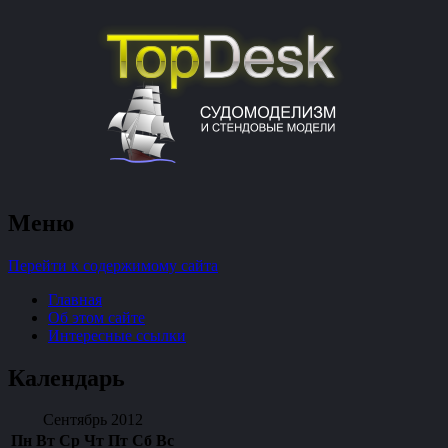
судомоделизм и стендовые модели
Меню
TopDesk
Перейти к содержимому сайта
Главная
Об этом сайте
Интересные ссылки
Календарь
Сентябрь 2012
Пн
Вт
Ср
Чт
Пт
Сб
Вс