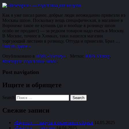
Как я уже писал ранее, добрые люди неожиданно привезли из
Москвы шпон. Поскольку вещь специфическая, в магазине в
Воронеже такое не купишь (да и вообще в розницу шпон
особо не продают) — за редким товаром надо ехать в Москву.
В Москве, точнее в Химках, таки нашелся магазин
торгующий листами в розницу. Оттуда и привезли. Брал …
Читать далее
»
Опубликовано в
HMS «Victory»
.
Метки:
HMS Victory
,
Виктория
,
подставка
,
шпон
.
Post navigation
Ищите и обрящете
Search
Свежие записи
«Баунти» — паруса и окончание сборки
14.05.2025
«Баунти» — такелаж
14.04.2025