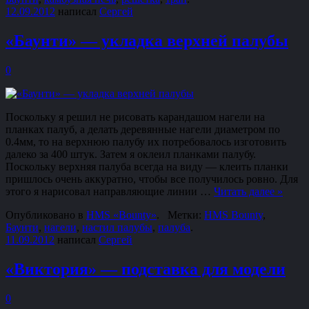
12.09.2012
написал
Сергей
«Баунти» — укладка верхней палубы
0
Поскольку я решил не рисовать карандашом нагели на
планках палуб, а делать деревянные нагели диаметром по
0.4мм, то на верхнюю палубу их потребовалось изготовить
далеко за 400 штук. Затем я оклеил планками палубу.
Поскольку верхняя палуба всегда на виду — клеить планки
пришлось очень аккуратно, чтобы все получилось ровно. Для
этого я нарисовал направляющие линии …
Читать далее
»
Опубликовано в
HMS «Bounty»
.
Метки:
HMS Bounty
,
Баунти
,
нагели
,
настил палубы
,
палуба
.
11.09.2012
написал
Сергей
«Виктория» — подставка для модели
0