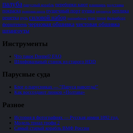
палуба
переборки кают
парусный корабль
планширь
подставка
пушечный порт
покраска
пушка
реплика
помповая шахта
пяртнерсы
силовой набор
решетка
руль
трап
трюм
фальшборт
топтимберсы
черновая обшивка
чистовая обшивка
форштевень
шпангоуты
Инструменты
Что такое Dremel? FAQ
Шлифовальный станок из старого HDD
Парусные суда
Блог о парусниках — "Паруса навсегда!"
Как воссоздают линкор «Полтава»
Разное
История в фотографиях — Русская армия 1892 год.
Модель триал трофи 2
Самый старый корабль ВМФ России