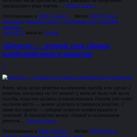
полутора часов против 4х дней, ушедших на прорезание
предыдущего ряда портов, …
Читать далее
»
Опубликовано в
HMS «Victory»
.
Метки:
HMS Victory
,
Виктория
,
обшивка корпуса
,
пушечный порт
,
черновая
обшивка
.
14.09.2012
написал
Сергей
«Баунти» — второй этап сборки
камбузной печи и решетки
0
Ранее, когда делал решетки на верхнюю палубу, я не сделал 2
решетки, поскольку на тот момент у меня не было той части
палубы, куда они должны устанавливаться. Палуба уже стоит
на своем месте — можно доделать оставшиеся решетки. С
ними все просто — собирай нужную конфигурацию и
склеивай. В промежутке между сборкой и склеиванием
решеток …
Читать далее
»
Опубликовано в
HMS «Bounty»
.
Метки:
HMS Bounty
,
Баунти
,
камбузная печь
,
решетка
,
трап
.