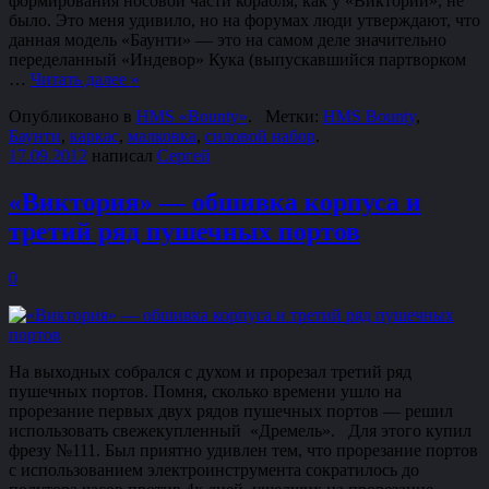
формирования носовой части корабля, как у «Виктории», не
было. Это меня удивило, но на форумах люди утверждают, что
данная модель «Баунти» — это на самом деле значительно
переделанный «Индевор» Кука (выпускавшийся партворком
…
Читать далее
»
Опубликовано в
HMS «Bounty»
.
Метки:
HMS Bounty
,
Баунти
,
каркас
,
малковка
,
силовой набор
.
17.09.2012
написал
Сергей
«Виктория» — обшивка корпуса и
третий ряд пушечных портов
0
На выходных собрался с духом и прорезал третий ряд
пушечных портов. Помня, сколько времени ушло на
прорезание первых двух рядов пушечных портов — решил
использовать свежекупленный «Дремель». Для этого купил
фрезу №111. Был приятно удивлен тем, что прорезание портов
с использованием электроинструмента сократилось до