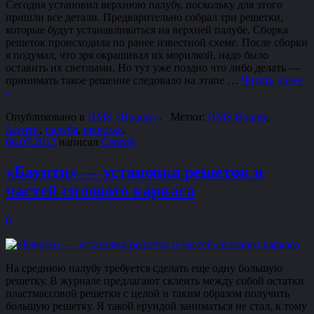
Сегодня установил верхнюю палубу, поскольку для этого
пришли все детали. Предварительно собрал три решетки,
которые будут устанавливаться на верхней палубе. Сборка
решеток происходила по ранее известной схеме. После сборки
я подумал, что зря окрашивал их морилкой, надо было
оставить их светлыми. Но тут уже поздно что либо делать —
принимать такое решение следовало на этапе …
Читать далее
»
Опубликовано в
HMS «Bounty»
.
Метки:
HMS Bounty
,
Баунти
,
палуба
,
решетка
.
06.07.2012
написал
Сергей
«Баунти» — установка решеток и
частей силового каркаса
0
На среднюю палубу требуется сделать еще одну большую
решетку. В журнале предлагают склеить между собой остатки
пластмассовой решетки с целой и таким образом получить
большую решетку. Я такой ерундой заниматься не стал, к тому