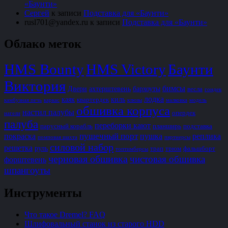
«Баунти»
Сергей
к записи
Подставка для «Баунти»
rusl701@yandex.ru
к записи
Подставка для «Баунти»
Облако меток
HMS Bounty
HMS Victory
Баунти
Виктория
бимсы
Двери
ахтерштевень
бархоуты
весла
гондек
лодка
каяк
киль
квартердек
камбузная печь
каркас
клюзы
малковка
модель
обшивка корпуса
настил палубы
опердек
нагели
палуба
переборки кают
парусный корабль
планширь
подставка
пушечный порт
покраска
пушка
реплика
помповая шахта
пяртнерсы
силовой набор
решетка
руль
трап
трюм
фальшборт
топтимберсы
черновая обшивка
чистовая обшивка
форштевень
шпангоуты
Инструменты
Что такое Dremel? FAQ
Шлифовальный станок из старого HDD