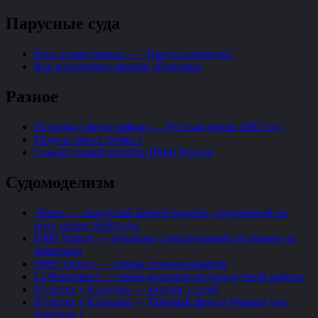
Парусные суда
Блог о парусниках — "Паруса навсегда!"
Как воссоздают линкор «Полтава»
Разное
История в фотографиях — Русская армия 1892 год.
Модель триал трофи 2
Самый старый корабль ВМФ России
Судомоделизм
«Ва́за» — шведский боевой корабль, спущенный на
воду летом 1628 года.
HMS Victory — журналы с инструкцией по сборке на
немецком
HMS Victory — сборка сечения корабля
La Renommee — очень красивая модель ручной работы
В гостях у Ксандры — каталог статей
В гостях у Ксандры — Тяжелый фрегат Wappen von
Hamburg I