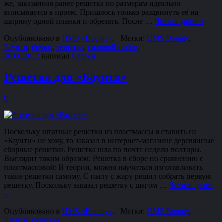
же, заказанная ранее решетка по размерам идеально
вписывается в проем. Пришлось только раздвинуть её на
ширину одной планки и обрезать. После …
Читать далее
»
Опубликовано в
HMS «Bounty»
.
Метки:
HMS Bounty
,
Баунти
,
бочки
,
решетка
,
силовой набор
.
20.06.2012
написал
Сергей
Решетка для «Баунти»
0
Поскольку штатные решетки из пластмассы я ставить на
«Баунти» не хочу, то заказал в интернет-магазине деревянные
сборные решетки. Решетка шла по почте недели полторы.
Выглядит таким образом: Решетка в сборе по сравнению с
пластмассовой: В теории, можно научиться изготавливать
такие решетки самому. С пылу с жару решил собрать первую
решетку. Поскольку заказал решетку с шагом …
Читать далее
»
Опубликовано в
HMS «Bounty»
.
Метки:
HMS Bounty
,
Баунти
,
решетка
.