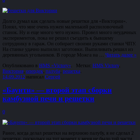
Долго думал как сделать новые решетки для «Виктории».
Понял, что мне очень нужен маленький распиловочный
станок. Ну и еще много чего нужно. Провел много неудачных
экспериментов, пока не решил съездить к бывшему
сотруднику в гараж. Он собирает своими руками станки ЧПУ.
На станке удачно выпилил заготовки. Выпиливать решил из
деревянных угольников. В городе Можга на …
Читать далее
»
Опубликовано в
HMS «Victory»
.
Метки:
HMS Victory
,
Виктория
,
опердек
,
палуба
,
решетка
.
14.09.2012
написал
Сергей
«Баунти» — второй этап сборки
камбузной печи и решетки
0
Ранее, когда делал решетки на верхнюю палубу, я не сделал 2
решетки, поскольку на тот момент у меня не было той части