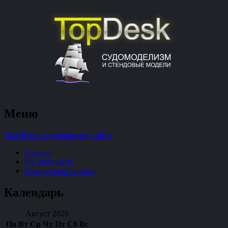
судомоделизм и стендовые модели
Меню
TopDesk
Перейти к содержимому сайта
Главная
Об этом сайте
Интересные ссылки
Календарь
Август 2026
Пн
Вт
Ср
Чт
Пт
Сб
Вс