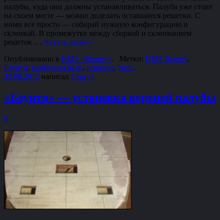
палубы, куда они должны устанавливаться. Палуба уже стоит
на своем месте — можно доделать оставшиеся решетки. С
ними все просто — собирай нужную конфигурацию и
склеивай. В промежутке между сборкой и склеиванием
решеток …
Читать далее
»
Опубликовано в
HMS «Bounty»
.
Метки:
HMS Bounty
,
Баунти
,
камбузная печь
,
решетка
,
трап
.
23.08.2012
написал
Сергей
«Баунти» — установка верхней палубы
0