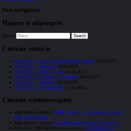
Post navigation
Ищите и обрящете
Search
Свежие записи
«Баунти» — паруса и окончание сборки
14.05.2025
«Баунти» — такелаж
14.04.2025
«Баунти» — мачты и реи
14.04.2025
«Баунти» — руслени и юферсы
30.03.2025
«Баунти» — шлюпка
21.03.2025
«Баунти» — нос корабля
17.03.2025
Свежие комментарии
дядя Вова
к записи
HMS «Victory» — фок-мачта и реи
фок- и грот-мачт
дядя Вова
к записи
Гото Предестинация в Воронеже
domolink_19991@inbox.ru
к записи
Подставка для