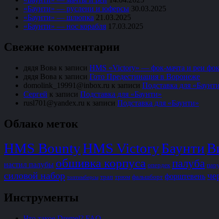
«Баунти» — руслени и юферсы
30.03.2025
«Баунти» — шлюпка
21.03.2025
«Баунти» — нос корабля
17.03.2025
Свежие комментарии
дядя Вова
к записи
HMS «Victory» — фок-мачта и реи фок
дядя Вова
к записи
Гото Предестинация в Воронеже
domolink_19991@inbox.ru
к записи
Подставка для «Баунт
Сергей
к записи
Подставка для «Баунти»
rusl701@yandex.ru
к записи
Подставка для «Баунти»
Облако меток
HMS Bounty
HMS Victory
Баунти
В
обшивка корпуса
палуба
настил палубы
опердек
пар
силовой набор
че
форштевень
трап
трюм
фальшборт
топтимберсы
Инструменты
Что такое Dremel? FAQ