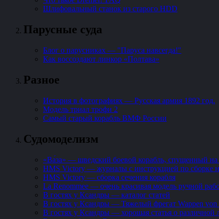
Шлифовальный станок из старого HDD
Парусные суда
Блог о парусниках — "Паруса навсегда!"
Как воссоздают линкор «Полтава»
Разное
История в фотографиях — Русская армия 1892 год.
Модель триал трофи 2
Самый старый корабль ВМФ России
Судомоделизм
«Ва́за» — шведский боевой корабль, спущенный на 
HMS Victory — журналы с инструкцией по сборке 
HMS Victory — сборка сечения корабля
La Renommee — очень красивая модель ручной раб
В гостях у Ксандры — каталог статей
В гостях у Ксандры — Тяжелый фрегат Wappen von
В гостях у Ксандры — хорошая статья о различной