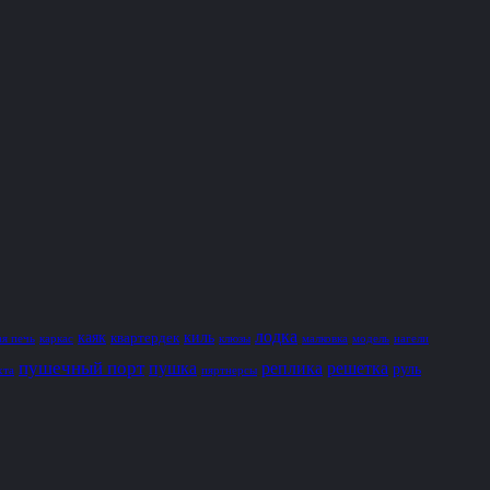
лодка
каяк
киль
квартердек
ая печь
каркас
клюзы
малковка
модель
нагели
пушечный порт
пушка
реплика
решетка
руль
хта
пяртнерсы