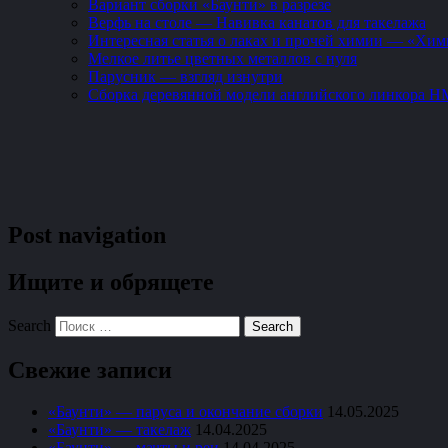
Вариант сборки «Баунти» в разрезе
Верфь на столе — Навивка канатов для такелажа
Интересная статья о лаках и прочей химии — «Хим
Мелкое литье цветных металлов с нуля
Парусник — взгляд изнутри
Сборка деревянной модели английского линкора HM
Post navigation
Ищите и обрящете
Search
Свежие записи
«Баунти» — паруса и окончание сборки
14.05.2025
«Баунти» — такелаж
14.04.2025
«Баунти» — мачты и реи
14.04.2025