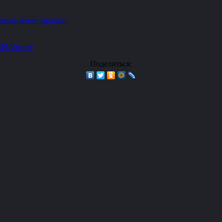
ия на моем чердаке»
S Victory
Поделиться: