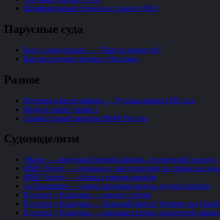
Шлифовальный станок из старого HDD
Парусные суда
Блог о парусниках — "Паруса навсегда!"
Как воссоздают линкор «Полтава»
Разное
История в фотографиях — Русская армия 1892 год.
Модель триал трофи 2
Самый старый корабль ВМФ России
Судомоделизм
«Ва́за» — шведский боевой корабль, спущенный на воду л
HMS Victory — журналы с инструкцией по сборке на не
HMS Victory — сборка сечения корабля
La Renommee — очень красивая модель ручной работы
В гостях у Ксандры — каталог статей
В гостях у Ксандры — Тяжелый фрегат Wappen von Hambu
В гостях у Ксандры — хорошая статья о различной лако