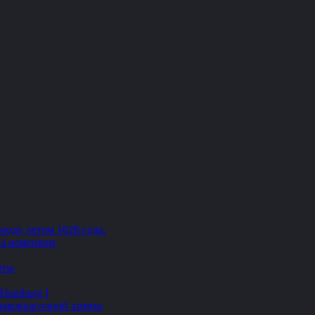
воду летом 1628 года.
на немецком
оты
 Hamburg I
 лакокрасочной химии