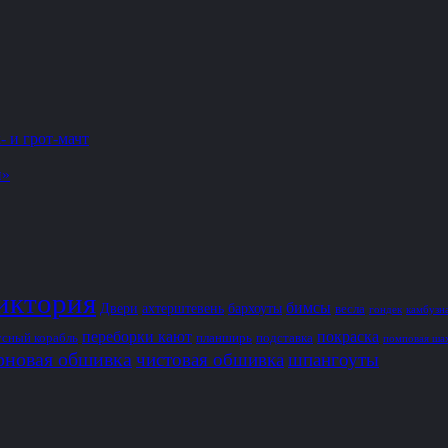
- и грот-мачт
и»
иктория
бимсы
Двери
ахтерштевень
бархоуты
весла
гондек
камбузн
переборки кают
покраска
усный корабль
планширь
подставка
помповая ша
рновая обшивка
чистовая обшивка
шпангоуты