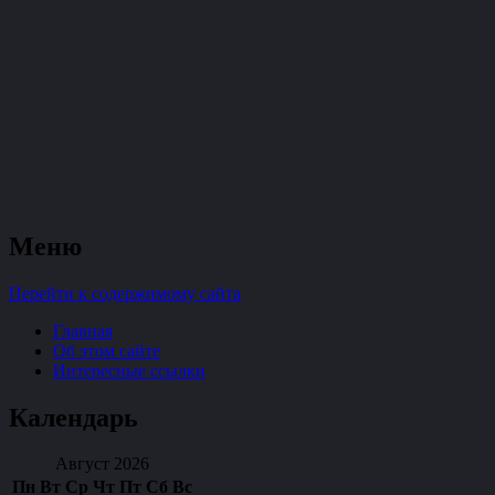
судомоделизм и стендовые модели
Меню
TopDesk
Перейти к содержимому сайта
Главная
Об этом сайте
Интересные ссылки
Календарь
Август 2026
Пн
Вт
Ср
Чт
Пт
Сб
Вс