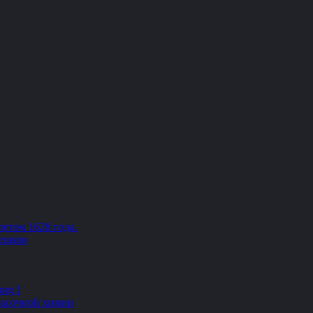
етом 1628 года.
мецком
rg I
красочной химии