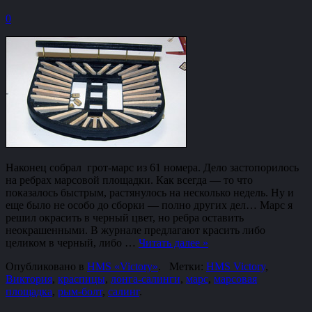
0
Наконец собрал грот-марс из 61 номера. Дело застопорилось
на ребрах марсовой площадки. Как всегда — то что
показалось быстрым, растянулось на несколько недель. Ну и
еще было не особо до сборки — полно других дел… Марс я
решил окрасить в черный цвет, но ребра оставить
неокрашенными. В журнале предлагают красить либо
целиком в черный, либо …
Читать далее
»
Опубликовано в
HMS «Victory»
.
Метки:
HMS Victory
,
Виктория
,
краспицы
,
лонга-салинги
,
марс
,
марсовая
площадка
,
рым-болт
,
салинг
.