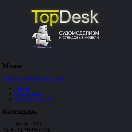
судомоделизм и стендовые модели
Меню
TopDesk
Перейти к содержимому сайта
Главная
Об этом сайте
Интересные ссылки
Календарь
Декабрь 2013
Пн
Вт
Ср
Чт
Пт
Сб
Вс