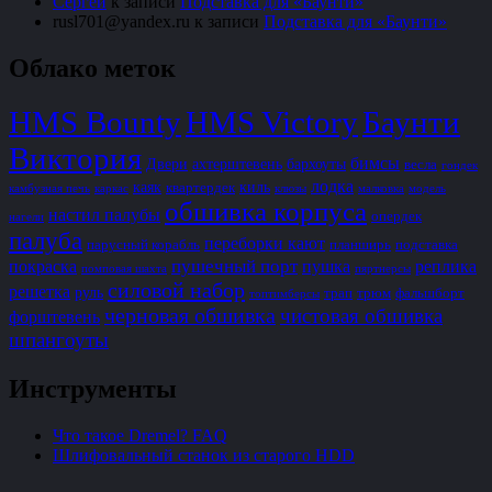
Сергей
к записи
Подставка для «Баунти»
rusl701@yandex.ru
к записи
Подставка для «Баунти»
Облако меток
HMS Bounty
HMS Victory
Баунти
Виктория
бимсы
Двери
ахтерштевень
бархоуты
весла
гондек
лодка
каяк
киль
квартердек
камбузная печь
каркас
клюзы
малковка
модель
обшивка корпуса
настил палубы
опердек
нагели
палуба
переборки кают
парусный корабль
планширь
подставка
пушечный порт
покраска
пушка
реплика
помповая шахта
пяртнерсы
силовой набор
решетка
руль
трап
трюм
фальшборт
топтимберсы
черновая обшивка
чистовая обшивка
форштевень
шпангоуты
Инструменты
Что такое Dremel? FAQ
Шлифовальный станок из старого HDD