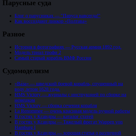
Парусные суда
Блог о парусниках — "Паруса навсегда!"
Как воссоздают линкор «Полтава»
Разное
История в фотографиях — Русская армия 1892 год.
Модель триал трофи 2
Самый старый корабль ВМФ России
Судомоделизм
«Ва́за» — шведский боевой корабль, спущенный на
воду летом 1628 года.
HMS Victory — журналы с инструкцией по сборке на
немецком
HMS Victory — сборка сечения корабля
La Renommee — очень красивая модель ручной работы
В гостях у Ксандры — каталог статей
В гостях у Ксандры — Тяжелый фрегат Wappen von
Hamburg I
В гостях у Ксандры — хорошая статья о различной