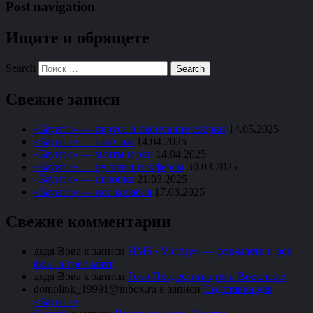
Post navigation
Ищите и обрящете
Search
Свежие записи
«Баунти» — паруса и окончание сборки
14.05.2025
«Баунти» — такелаж
14.04.2025
«Баунти» — мачты и реи
14.04.2025
«Баунти» — руслени и юферсы
30.03.2025
«Баунти» — шлюпка
21.03.2025
«Баунти» — нос корабля
17.03.2025
Свежие комментарии
дядя Вова
к записи
HMS «Victory» — фок-мачта и реи
фок- и грот-мачт
дядя Вова
к записи
Гото Предестинация в Воронеже
domolink_19991@inbox.ru
к записи
Подставка для
«Баунти»