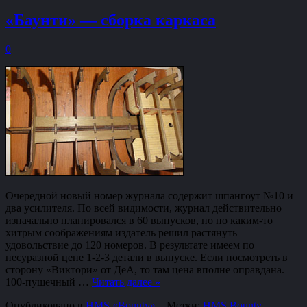
«Баунти» — сборка каркаса
0
Очередной новый номер журнала содержит шпангоут №10 и
два усилителя. По всей видимости, журнал действительно
изначально планировался в 60 выпусков, но по каким-то
хитрым соображениям издатель решил растянуть
удовольствие до 120 номеров. В результате имеем по
несуразной цене 1-2-3 детали в выпуске. Если посмотреть в
сторону «Виктори» от ДеА, то там цена вполне оправдана.
100-пушечный …
Читать далее
»
Опубликовано в
HMS «Bounty»
.
Метки:
HMS Bounty
,