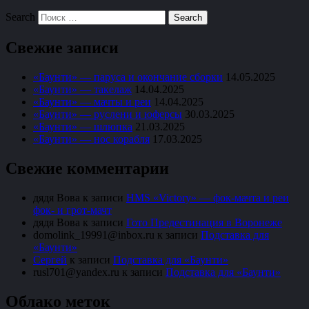
Search
Свежие записи
«Баунти» — паруса и окончание сборки
14.05.2025
«Баунти» — такелаж
14.04.2025
«Баунти» — мачты и реи
14.04.2025
«Баунти» — руслени и юферсы
30.03.2025
«Баунти» — шлюпка
21.03.2025
«Баунти» — нос корабля
17.03.2025
Свежие комментарии
дядя Вова
к записи
HMS «Victory» — фок-мачта и реи
фок- и грот-мачт
дядя Вова
к записи
Гото Предестинация в Воронеже
domolink_19991@inbox.ru
к записи
Подставка для
«Баунти»
Сергей
к записи
Подставка для «Баунти»
rusl701@yandex.ru
к записи
Подставка для «Баунти»
Облако меток