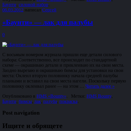
Баунти
,
силовой набор
.
06.03.2012
написал
Сергей
«Баунти» — лак для палубы
0
С восьмым номером журнала пришли еще детали силового
набора: Соответственно, все происходит по стандартной
схеме — окрашиваю детали и приклеиваю их на свои места.
Заодно вырезаю и окрашиваю бимсы для установки на свои
места: Оклеил вторую половинку начала средней палубы
планками и вставил на свои места нагели. Поскольку первую
половинку оклеивал ранее — на этом …
Читать далее
»
Опубликовано в
HMS «Bounty»
.
Метки:
HMS Bounty
,
Баунти
,
бимсы
,
лак
,
палуба
,
покраска
.
Post navigation
Ищите и обрящете