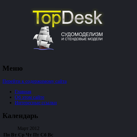
судомоделизм и стендовые модели
Меню
TopDesk
Перейти к содержимому сайта
Главная
Об этом сайте
Интересные ссылки
Календарь
Март 2012
Пн
Вт
Ср
Чт
Пт
Сб
Вс