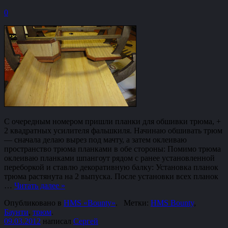
0
С очередным номером пришли планки для обшивки трюма, +
2 квадратных усилителя фальшкиля. Начинаю обшивать трюм
— сначала делаю вырез под мачту, а затем оклеиваю
пространство трюма планками в обе стороны: Помимо трюма
оклеиваю планками шпангоут рядом с ранее установленной
переборкой и ставлю декоративную балку: Установка планок
трюма растянута на 2 выпуска. После установки всех планок
…
Читать далее
»
Опубликовано в
HMS «Bounty»
.
Метки:
HMS Bounty
,
Баунти
,
трюм
.
09.03.2012
написал
Сергей