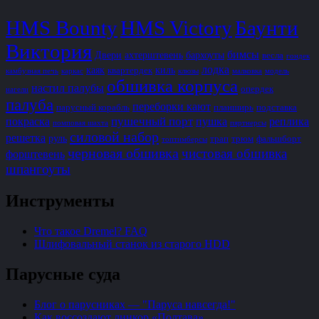
HMS Bounty
HMS Victory
Баунти
Виктория
бимсы
Двери
ахтерштевень
бархоуты
весла
гондек
лодка
каяк
киль
квартердек
камбузная печь
каркас
клюзы
малковка
модель
обшивка корпуса
настил палубы
опердек
нагели
палуба
переборки кают
парусный корабль
планширь
подставка
пушечный порт
покраска
пушка
реплика
помповая шахта
пяртнерсы
силовой набор
решетка
руль
трап
трюм
фальшборт
топтимберсы
черновая обшивка
чистовая обшивка
форштевень
шпангоуты
Инструменты
Что такое Dremel? FAQ
Шлифовальный станок из старого HDD
Парусные суда
Блог о парусниках — "Паруса навсегда!"
Как воссоздают линкор «Полтава»