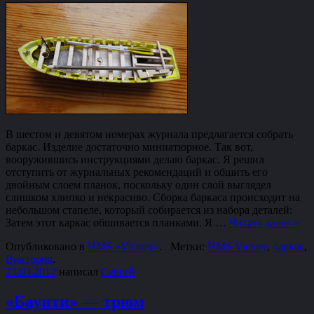
В шестом и девятом номерах журнала предлагается собрать
баркас. Изделие достаточно миниатюрное. Так вот,
вооружившись инструкциями делаю баркас. Я решил
отступить от журнальных рекомендаций и обшить его
двойным слоем планок, поскольку один слой выглядел
слишком хлипко и некрасиво. Сборка баркаса происходит на
небольшом стапеле, который собирается из набора деталей:
Затем этот каркас обшивается планками. Я …
Читать далее
»
Опубликовано в
HMS «Victory»
.
Метки:
HMS Victory
,
баркас
,
Виктория
.
23.03.2012
написал
Сергей
«Баунти» — трюм