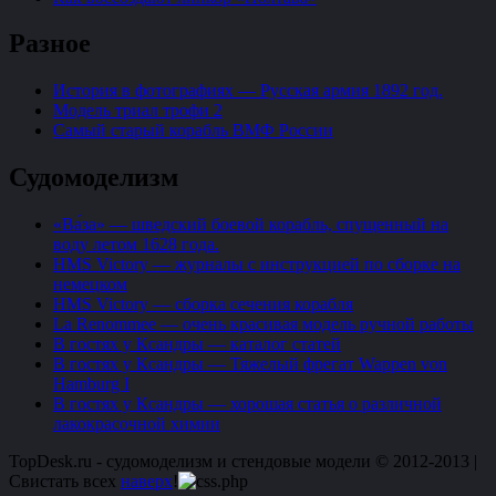
Разное
История в фотографиях — Русская армия 1892 год.
Модель триал трофи 2
Самый старый корабль ВМФ России
Судомоделизм
«Ва́за» — шведский боевой корабль, спущенный на
воду летом 1628 года.
HMS Victory — журналы с инструкцией по сборке на
немецком
HMS Victory — сборка сечения корабля
La Renommee — очень красивая модель ручной работы
В гостях у Ксандры — каталог статей
В гостях у Ксандры — Тяжелый фрегат Wappen von
Hamburg I
В гостях у Ксандры — хорошая статья о различной
лакокрасочной химии
TopDesk.ru - судомоделизм и стендовые модели © 2012-2013
|
Cвистать всех
наверх
!