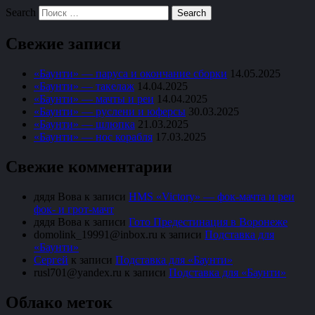
Search
Свежие записи
«Баунти» — паруса и окончание сборки
14.05.2025
«Баунти» — такелаж
14.04.2025
«Баунти» — мачты и реи
14.04.2025
«Баунти» — руслени и юферсы
30.03.2025
«Баунти» — шлюпка
21.03.2025
«Баунти» — нос корабля
17.03.2025
Свежие комментарии
дядя Вова
к записи
HMS «Victory» — фок-мачта и реи
фок- и грот-мачт
дядя Вова
к записи
Гото Предестинация в Воронеже
domolink_19991@inbox.ru
к записи
Подставка для
«Баунти»
Сергей
к записи
Подставка для «Баунти»
rusl701@yandex.ru
к записи
Подставка для «Баунти»
Облако меток