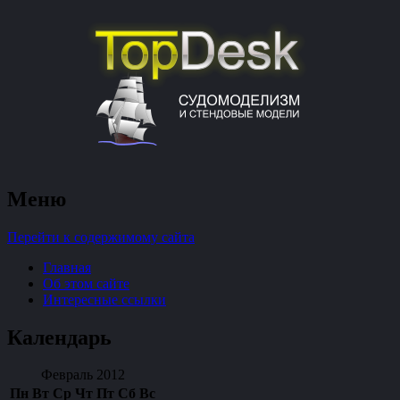
судомоделизм и стендовые модели
Меню
TopDesk
Перейти к содержимому сайта
Главная
Об этом сайте
Интересные ссылки
Календарь
Февраль 2012
Пн
Вт
Ср
Чт
Пт
Сб
Вс