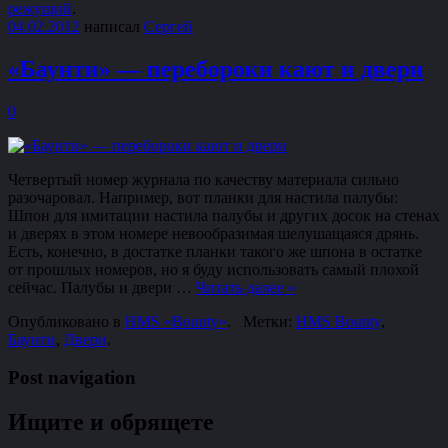
режущий
.
04.02.2012
написал
Сергей
«Баунти» — перебороки кают и двери
0
Четвертый номер журнала по качеству материала сильно
разочаровал. Например, вот планки для настила палубы:
Шпон для имитации настила палубы и других досок на стенах
и дверях в этом номере невообразимая шелушащаяся дрянь.
Есть, конечно, в достатке планки такого же шпона в остатке
от прошлых номеров, но я буду использовать самый плохой
сейчас. Палубы и двери …
Читать далее
»
Опубликовано в
HMS «Bounty»
.
Метки:
HMS Bounty
,
Баунти
,
Двери
.
Post navigation
Ищите и обрящете