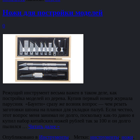
Ножи для постройки моделей
0
Режущий инструмент весьма важен в таком деле, как
постройка моделей из дерева. Купив первый номер журнала
парусник «Баунти» сразу же возник вопрос — чем резать
заготовки шпона на планки для укладки палуб. Если честно,
этот вопрос меня занимал не долго, поскольку как-то давно я
купил набор китайских ножей рублей так за 100 и он долго
пылился …
Читать далее
»
Опубликовано в
Инструменты
.
Метки:
инструменты
,
ножи
,