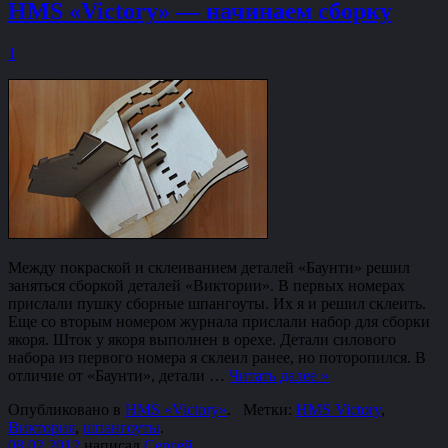
HMS «Victory» — начинаем сборку
1
Между покраской и склеиванием деталей «Баунти» решил
заняться сборкой деталей «Виктории». В первых номерах
прислали пушку сборные шпангоуты. Их я и решил склеить.
Еще со вторым номером журнала прислали набор для сборки
якоря. Шток у якоря выполнен в орехе. Детали силового
набора из первого номера я склеил ранее, но поторопился. В
отличие от «Баунти», детали …
Читать далее
»
Опубликовано в
HMS «Victory»
.
Метки:
HMS Victory
,
Виктория
,
шпангоуты
.
08.02.2012
написал
Сергей