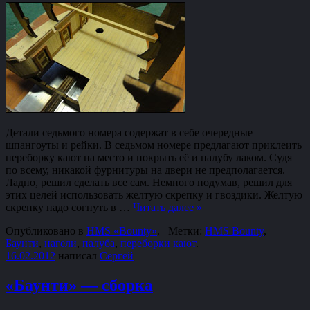
Детали седьмого номера содержат в себе очередные
шпангоуты и рейки. В седьмом номере предлагают приклеить
переборку кают на место и покрыть её и палубу лаком. Судя
по всему, никакой фурнитуры на двери не предполагается.
Ладно, решил сделать все сам. Немного подумав, решил для
этих целей использовать желтую скрепку и гвоздики. Желтую
скрепку надо согнуть в …
Читать далее
»
Опубликовано в
HMS «Bounty»
.
Метки:
HMS Bounty
,
Баунти
,
нагели
,
палуба
,
переборки кают
.
16.02.2012
написал
Сергей
«Баунти» — сборка