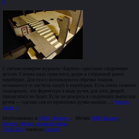
0
С пятым номером журнала «Баунти» прислали следующие
детали: Сперва надо приклеить двери к собранной ранее
переборке. Для этого используются обрезки планок,
оставшиеся от настила палуб и переборки. Есть очень сильное
подозрение, что фурнитура в виде ручек для этих дверей
прилагаться не будет. Если не дождусь в следующих выпусках
ручек — сделаю сам из проволоки ручки-кольца. …
Читать
далее
»
Опубликовано в
HMS «Bounty»
.
Метки:
HMS Bounty
,
Баунти
,
Двери
,
силовой набор
.
12.02.2012
написал
Сергей