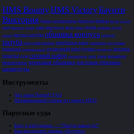
HMS Bounty
HMS Victory
Баунти
Виктория
бимсы
Двери
ахтерштевень
бархоуты
весла
гондек
лодка
каяк
киль
квартердек
камбузная печь
каркас
клюзы
малковка
модель
обшивка корпуса
настил палубы
опердек
нагели
палуба
переборки кают
парусный корабль
планширь
подставка
пушечный порт
покраска
пушка
реплика
помповая шахта
пяртнерсы
силовой набор
решетка
руль
трап
трюм
фальшборт
топтимберсы
черновая обшивка
чистовая обшивка
форштевень
шпангоуты
Инструменты
Что такое Dremel? FAQ
Шлифовальный станок из старого HDD
Парусные суда
Блог о парусниках — "Паруса навсегда!"
Как воссоздают линкор «Полтава»